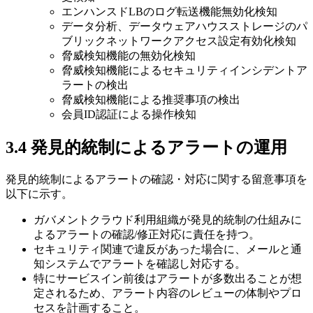
エンハンスドLBのログ転送機能無効化検知
データ分析、データウェアハウスストレージのパ
ブリックネットワークアクセス設定有効化検知
脅威検知機能の無効化検知
脅威検知機能によるセキュリティインシデントア
ラートの検出
脅威検知機能による推奨事項の検出
会員ID認証による操作検知
3.4 発見的統制によるアラートの運用
発見的統制によるアラートの確認・対応に関する留意事項を
以下に示す。
ガバメントクラウド利用組織が発見的統制の仕組みに
よるアラートの確認/修正対応に責任を持つ。
セキュリティ関連で違反があった場合に、メールと通
知システムでアラートを確認し対応する。
特にサービスイン前後はアラートが多数出ることが想
定されるため、アラート内容のレビューの体制やプロ
セスを計画すること。