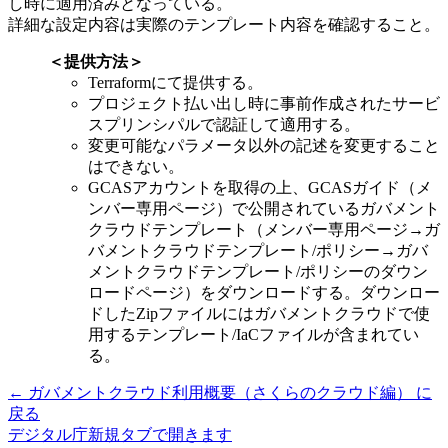
し時に適用済みとなっている。
詳細な設定内容は実際のテンプレート内容を確認すること。
＜提供方法＞
Terraformにて提供する。
プロジェクト払い出し時に事前作成されたサービ
スプリンシパルで認証して適用する。
変更可能なパラメータ以外の記述を変更すること
はできない。
GCASアカウントを取得の上、GCASガイド（メ
ンバー専用ページ）で公開されているガバメント
クラウドテンプレート（メンバー専用ページ→ガ
バメントクラウドテンプレート/ポリシー→ガバ
メントクラウドテンプレート/ポリシーのダウン
ロードページ）をダウンロードする。ダウンロー
ドしたZipファイルにはガバメントクラウドで使
用するテンプレート/IaCファイルが含まれてい
る。
←
ガバメントクラウド利用概要（さくらのクラウド編）
に
戻る
デジタル庁
新規タブで開きます