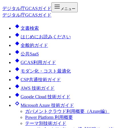
デジタル庁
GCASガイド
メニュー
デジタル庁GCASガイド
文書検索
はじめにお読みください
全般的ガイド
公共SaaS
GCAS利用ガイド
モダン化・コスト最適化
CSP共通技術ガイド
AWS 技術ガイド
Google Cloud 技術ガイド
Microsoft Azure 技術ガイド
ガバメントクラウド利用概要（Azure編）
Power Platform 利用概要
テーマ別技術ガイド