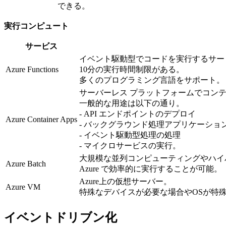
できる。
実行コンピュート
サービス
イベント駆動型でコードを実行するサー
Azure Functions
10分の実行時間制限がある。
多くのプログラミング言語をサポート。
サーバーレス プラットフォームでコン
一般的な用途は以下の通り。
- API エンドポイントのデプロイ
Azure Container Apps
- バックグラウンド処理アプリケーショ
- イベント駆動型処理の処理
- マイクロサービスの実行。
大規模な並列コンピューティングやハイパフ
Azure Batch
Azure で効率的に実行することが可能。
Azure上の仮想サーバー。
Azure VM
特殊なデバイスが必要な場合やOSが特
イベントドリブン化