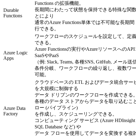
Functions の拡張機能。
長期間にわたって状態を保持できる特殊な関
Durable
Functions
とにより
通常のAzure Functions単体では不可能
行できる。
ワークフローのスケジュールを設定して、定
できる。
Azure Functionsの実行やAzureリソース
Azure Logic
SaaSやPaaS
Apps
（例: Slack, Teams, 各種SNS, GitHu
条件分岐、ワークフローの繰り返し、複数ワ
可能。
クラウドベースの ETL およびデータ統合サ
を大規模に制御する
データ ドリブンのワークフローを作成できる
各種のデータ ストアからデータを取り込むこ
ロー (パイプライン)
Azure Data
Factory
を作成し、スケジューリングできる。
コンピューティング サービス (Azure HDInsight Had
SQL Database など) や
データ フローを使用してデータを変換する複雑