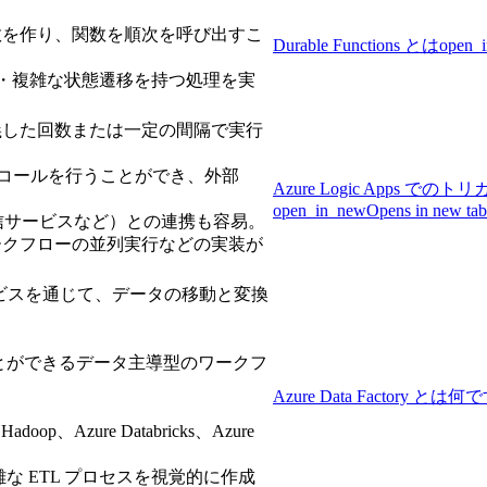
数を作り、関数を順次を呼び出すこ
Durable Functions とは
open_
な長期間・複雑な状態遷移を持つ処理を実
義した回数または一定の間隔で実行
へのAPIコールを行うことができ、外部
Azure Logic App
open_in_new
Opens in new tab
b, メール送信サービスなど）との連携も容易。
ークフローの並列実行などの実装が
ービスを通じて、データの移動と変換
。
とができるデータ主導型のワークフ
Azure Data Factory とは
oop、Azure Databricks、Azure
な ETL プロセスを視覚的に作成