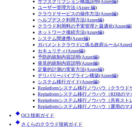
サブスクリプション構成説明(Azure編)
ユーザー管理方法 (Azure 編)
クラウドサービスの操作方法(Azure編)
ヘルプデスク利用方法(Azure編)
クラウド利用料の予実管理と最適化(Azure編
ネットワーク接続方法(Azure編)
システム間連携(Azure編)
ガバメントクラウドに係る政府ルール(Azure
セキュリティ(Azure編)
予防的統制内容説明(Azure編)
発見的統制内容説明(Azure編)
定量的計測の実装方法(Azure編)
デリバリーパイプライン構築(Azure編)
システム移行ガイド(Azure編)
Replatformシステム移行ノウハウ（クラウドサ
Replatformシステム移行ノウハウ（RDBのマ
Replatformシステム移行ノウハウ（共有ス
Replatformシステム移行ノウハウ（運用のマ
OCI 技術ガイド
さくらのクラウド技術ガイド