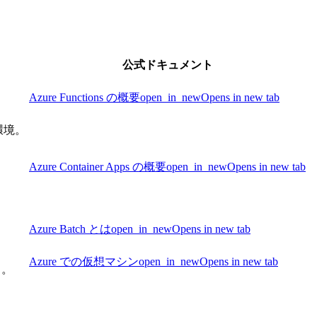
公式ドキュメント
Azure Functions の概要
open_in_new
Opens in new tab
環境。
Azure Container Apps の概要
open_in_new
Opens in new tab
Azure Batch とは
open_in_new
Opens in new tab
Azure での仮想マシン
open_in_new
Opens in new tab
る。