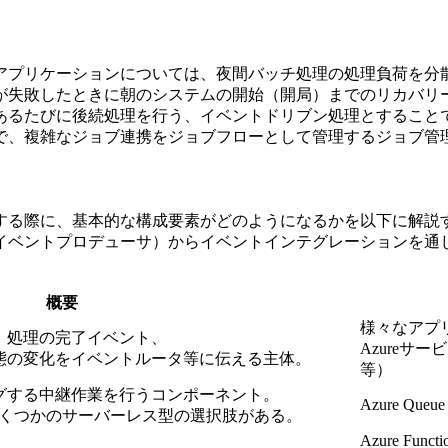
アプリケーションについては、夜間バッチ処理の処理負荷を分
が失敗したときに朝のシステムの開始（開局）までのリカバリ
あるたびに後続処理を行う、イベントドリブン処理とすること
で、複雑なジョブ連携をジョブフローとして管理するジョブ管
する際に、基本的な構成要素がどのようになるかを以下に解説
イベントプロデューサ）からイベントインテグレーションを通
概要
様々なアプ
、処理の完了イベント、
Azure
態の変化をイベントルータ等に伝える主体。
等）
グする中継作業を行うコンポーネント。
Azure Queue
ていくつかのサーバーレス型の選択肢がある。
。
Azure Funct