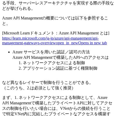
る手段、サーバーレスアーキテクチャを実現する際の手段な
どが挙げられる。
Azure API Managementの概要については以下を参照するこ
と。
[Microsoft Learnドキュメント：Azure API Management とは]
https://learn.microsoft.com/ja-jp/azure/api-management/api-
management-gateways-overview
open_in_new
Opens in new tab
Azure サービスを用いた認証／認可の方法
Azure API Managementで構築したAPIへのアクセスは
ネットワークアクセスによる制御
アプリケーション認証に基づく権限制御
など異なるレイヤーで制御を行うことができる。
（このうち、2.は必須として強く推奨）
まず、1. ネットワークアクセスによる制御として、Azure
API Managementで構築したプライベートAPIに対してアクセ
スの制御を行いたい場合には、VNetからの接続を行うこと
で特定VNet内に完結したプライベートなアクセスを構築す