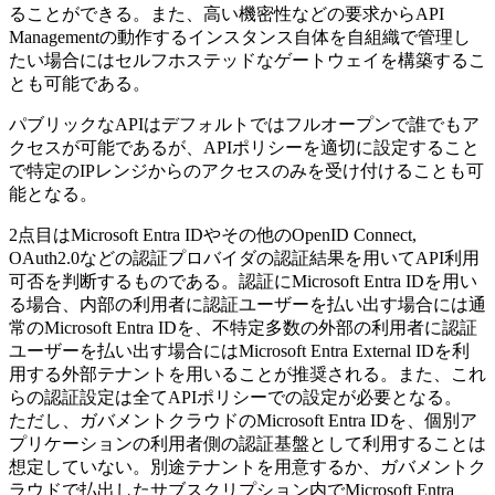
ることができる。また、高い機密性などの要求からAPI
Managementの動作するインスタンス自体を自組織で管理し
たい場合にはセルフホステッドなゲートウェイを構築するこ
とも可能である。
パブリックなAPIはデフォルトではフルオープンで誰でもア
クセスが可能であるが、APIポリシーを適切に設定すること
で特定のIPレンジからのアクセスのみを受け付けることも可
能となる。
2点目はMicrosoft Entra IDやその他のOpenID Connect,
OAuth2.0などの認証プロバイダの認証結果を用いてAPI利用
可否を判断するものである。認証にMicrosoft Entra IDを用い
る場合、内部の利用者に認証ユーザーを払い出す場合には通
常のMicrosoft Entra IDを、不特定多数の外部の利用者に認証
ユーザーを払い出す場合にはMicrosoft Entra External IDを利
用する外部テナントを用いることが推奨される。また、これ
らの認証設定は全てAPIポリシーでの設定が必要となる。
ただし、ガバメントクラウドのMicrosoft Entra IDを、個別ア
プリケーションの利用者側の認証基盤として利用することは
想定していない。別途テナントを用意するか、ガバメントク
ラウドで払出したサブスクリプション内でMicrosoft Entra