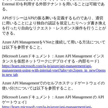
External IDを利用する外部テナントを用いることは可能であ
る。
APIポリシーはAPIの振る舞いを定義するものであり、適切
に用いることにより独自の認証を規定したりヘッダ書き換え
を行ったり自由なリクエスト・レスポンス操作を行うことが
できる。
Azure API ManagementをVNetと接続して用いる方法について
は以下を参照すること。
[Microsoft Learnドキュメント：Azure API Management インス
タンスを仮想ネットワークにデプロイする - 内部モード]
https://learn.microsoft.com/ja-jp/azure/api-management/api-
management-using-with-internal-vnet?tabs=stv2
open_in_new
Opens
in new tab
Azure API Managementでのセルフホステッドゲートウェイの
使い分けについては以下を参照すること。
[Microsoft Learnドキュメント：Azure API Management の API
ゲートウェイ]
https://learn.microsoft.com/ja-jp/azure/api-management/api-