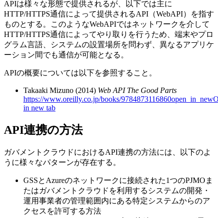
APIは様々な形態で提供されるが、以下では主に
HTTP/HTTPS通信によって提供されるAPI（WebAPI）を指す
ものとする。このようなWebAPIではネットワークを介して
HTTP/HTTPS通信によってやり取りを行うため、端末やプロ
グラム言語、システムの設置場所を問わず、異なるアプリケ
ーション間でも通信が可能となる。
APIの概要については以下を参照すること。
Takaaki Mizuno (2014)
Web API The Good Parts
https://www.oreilly.co.jp/books/9784873116860
open_in_new
O
in new tab
API連携の方法
ガバメントクラウドにおけるAPI連携の方法には、以下のよ
うに様々なパターンが存在する。
GSSとAzureのネットワークに接続された1つのPJMOま
たはガバメントクラウドを利用するシステムの開発・
運用事業者の管理範囲内にある特定システムからのア
クセスを許可する方法