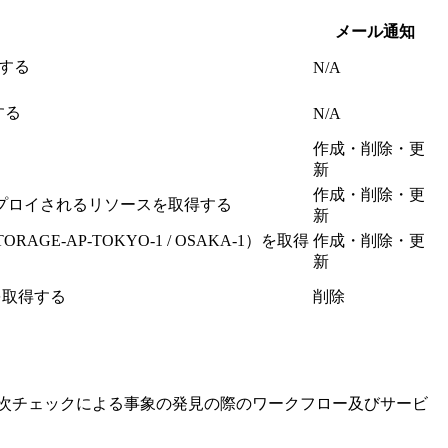
メール通知
する
N/A
する
N/A
作成・削除・更
新
作成・削除・更
N）にデプロイされるリソースを取得する
新
AGE-AP-TOKYO-1 / OSAKA-1）を取得
作成・削除・更
新
を取得する
削除
次チェックによる事象の発見の際のワークフロー及びサービ