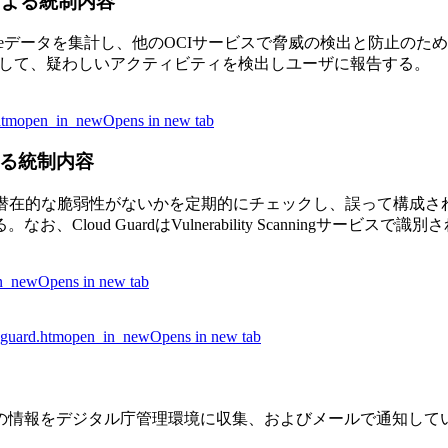
ス）による統制内容
t Intelligenceデータを集計し、他のOCIサービスで脅威の検出と防
メトリと比較して、疑わしいアクティビティを検出しユーザに報告する。
htm
open_in_new
Opens in new tab
）による統制内容
ンテナ・イメージに潜在的な脆弱性がないかを定期的にチェックし、誤っ
oud GuardはVulnerability Scanningサー
n_new
Opens in new tab
d-guard.htm
open_in_new
Opens in new tab
の情報をデジタル庁管理環境に収集、およびメールで通知して