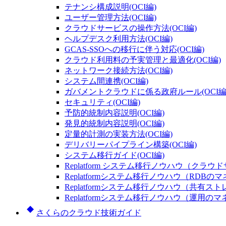
テナンシ構成説明(OCI編)
ユーザー管理方法(OCI編)
クラウドサービスの操作方法(OCI編)
ヘルプデスク利用方法(OCI編)
GCAS-SSOへの移行に伴う対応(OCI編)
クラウド利用料の予実管理と最適化(OCI編)
ネットワーク接続方法(OCI編)
システム間連携(OCI編)
ガバメントクラウドに係る政府ルール(OCI編
セキュリティ(OCI編)
予防的統制内容説明(OCI編)
発見的統制内容説明(OCI編)
定量的計測の実装方法(OCI編)
デリバリーパイプライン構築(OCI編)
システム移行ガイド(OCI編)
Replatform システム移行ノウハウ（クラ
Replatformシステム移行ノウハウ（RDB
Replatformシステム移行ノウハウ（共有
Replatformシステム移行ノウハウ（運用
さくらのクラウド技術ガイド