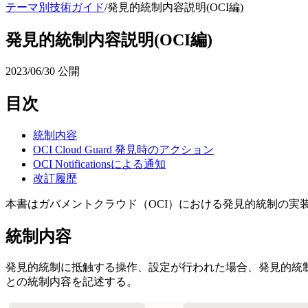
テーマ別技術ガイド
/
発見的統制内容説明(OCI編)
発見的統制内容説明(OCI編)
2023/06/30
公開
目次
統制内容
OCI Cloud Guard 発見時のアクション
OCI Notificationsによる通知
改訂履歴
本書はガバメントクラウド（OCI）における発見的統制の実
統制内容
発見的統制に抵触する操作、設定が行われた場合、発見的統
との統制内容を記述する。