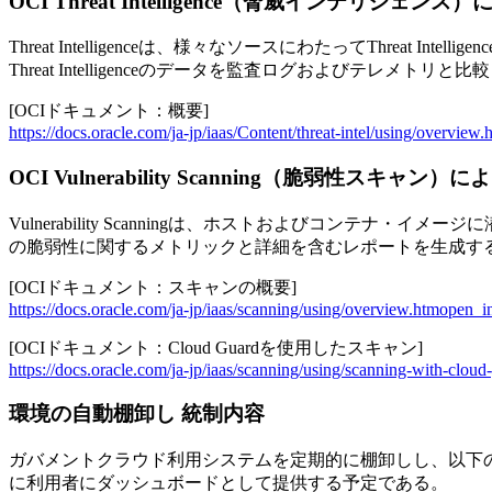
OCI Threat Intelligence（脅威インテリジェン
Threat Intelligenceは、様々なソースにわたってThrea
Threat Intelligenceのデータを監査ログおよびテレ
[OCIドキュメント：概要]
https://docs.oracle.com/ja-jp/iaas/Content/threat-intel/using/overview.
OCI Vulnerability Scanning（脆弱性スキャン
Vulnerability Scanningは、ホストおよびコ
の脆弱性に関するメトリックと詳細を含むレポートを生成する。なお、Cl
[OCIドキュメント：スキャンの概要]
https://docs.oracle.com/ja-jp/iaas/scanning/using/overview.htm
open_i
[OCIドキュメント：Cloud Guardを使用したスキャン]
https://docs.oracle.com/ja-jp/iaas/scanning/using/scanning-with-clou
環境の自動棚卸し 統制内容
ガバメントクラウド利用システムを定期的に棚卸しし、以下
に利用者にダッシュボードとして提供する予定である。