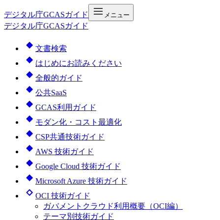
デジタル庁
GCASガイド
メニュー
デジタル庁GCASガイド
文書検索
はじめにお読みください
全般的ガイド
公共SaaS
GCAS利用ガイド
モダン化・コスト最適化
CSP共通技術ガイド
AWS 技術ガイド
Google Cloud 技術ガイド
Microsoft Azure 技術ガイド
OCI 技術ガイド
ガバメントクラウド利用概要（OCI編）
テーマ別技術ガイド