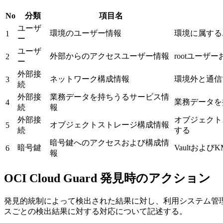
No
分類
項目名
ユーザ
環境のユーザー情報
環境に属する
1
ー
ユーザ
外部からのアクセスユーザー情報
rootユー
2
ー
外部接
ネットワーク構成情報
環境外と通信
3
続
外部接
業務データを持ちうるサービス情
業務データを持
4
続
報
外部接
オブジェクトスト
オブジェクトストレージ構成情報
5
続
する
暗号鍵へのアクセスおよび構成情
暗号鍵
Vaultお
6
報
OCI Cloud Guard 発見時のアクション
発見的統制によって検出された結果に対し、利用システム管
スごとの検出結果に対する対応について記述する。