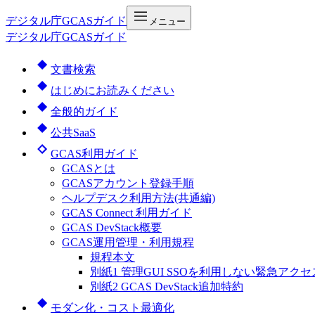
デジタル庁
GCASガイド
メニュー
デジタル庁GCASガイド
文書検索
はじめにお読みください
全般的ガイド
公共SaaS
GCAS利用ガイド
GCASとは
GCASアカウント登録手順
ヘルプデスク利用方法(共通編)
GCAS Connect 利用ガイド
GCAS DevStack概要
GCAS運用管理・利用規程
規程本文
別紙1 管理GUI SSOを利用しない緊急アクセ
別紙2 GCAS DevStack追加特約
モダン化・コスト最適化