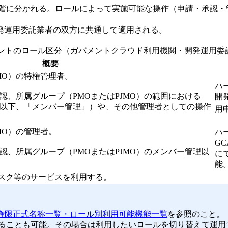
段階に分かれる。ロールによって実施可能な操作（申請・承認・
発運用委託業者の双方に共通して適用される。
アカウントのロール区分（ガバメントクラウド利用機関・開発運用委
概要
MO）の特権管理者。
ハ
認、所属グループ（PMOまたはPJMO）の範囲における
開
（以下、「メンバー管理」）や、その他管理者としての操作
用
MO）の管理者。
ハ
G
認、所属グループ（PMOまたはPJMO）のメンバー管理以
に
能
デスク等のサービスを利用する。
1 権限正式名称一覧・ロール別利用可能機能一覧
を参照のこと。
することも可能。その場合は利用したいロールを切り替えて運