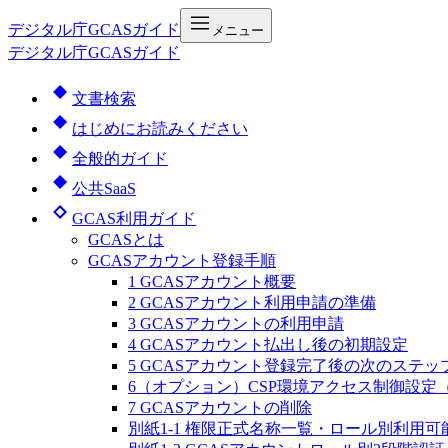
デジタル庁
GCASガイド
メニュー
デジタル庁GCASガイド
文書検索
はじめにお読みください
全般的ガイド
公共SaaS
GCAS利用ガイド
GCASとは
GCASアカウント登録手順
1 GCASアカウント概要
2 GCASアカウント利用申請の準備
3 GCASアカウントの利用申請
4 GCASアカウント払出し後の初期設定
5 GCASアカウント登録完了後の次のステッ
6（オプション）CSP環境アクセス制御設定（
7 GCASアカウントの削除
別紙1-1 権限正式名称一覧・ロール別利用