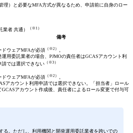
管理）と必要なMFA方式が異なるため、申請前に自身のロー
（※1）
託業者 共通）
備考
（※2）
ードウェアMFAが必須
。
発運用委託業者の場合、PJMOの責任者はGCASアカウント利
（※3）
申請では選択できない
（※2）
ードウェアMFAが必須
。
CASアカウント利用申請では選択できない。「担当者」ロール
てGCASアカウント作成後、責任者によるロール変更で付与可
。
用する。ただし、利用機関と開発運用委託業者を跨いでの