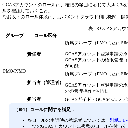
GCASアカウントのロールは、権限の範囲に応じて大きく3
ルを確認しておくこと。
なお以下のロール体系は、ガバメントクラウド利用機関・開
表1-3 GCAS
グループ
ロール区分
所属グループ（PMOまたはPJ
GCASアカウント登録申請の承
責任者
GCASアカウントの権限管理
が可能。
PMO/PJMO
所属グループ（PMOまたはPJ
担当者（管理者）
GCASアカウント登録申請の承
外の管理操作が可能。
担当者
GCASガイド・GCASヘルプ
（※1）ロールに関する補足：
各ロールの申請時の承認者については、
別紙1-
一つのGCASアカウントに複数のロールを付与