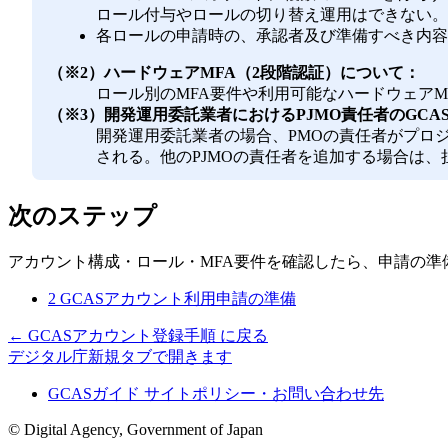
ロール付与やロールの切り替え運用はできない。
各ロールの申請時の、承認者及び準備すべき内容
（※2）ハードウェアMFA（2段階認証）について：
ロール別のMFA要件や利用可能なハードウェアM
（※3）開発運用委託業者におけるPJMO責任者のGC
開発運用委託業者の場合、PMOの責任者がプロ
される。他のPJMOの責任者を追加する場合は、
次のステップ
アカウント構成・ロール・MFA要件を確認したら、申請の準
2 GCASアカウント利用申請の準備
←
GCASアカウント登録手順
に戻る
デジタル庁
新規タブで開きます
GCASガイド サイトポリシー・お問い合わせ先
© Digital Agency, Government of Japan