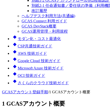
別紙1-2 GCASアカウントロール別2段階認
別紙2-1 任命通知書／委任状の準備（利用機
改訂履歴
ヘルプデスク利用方法(共通編)
GCAS Connect 利用ガイド
GCAS DevStack概要
GCAS運用管理・利用規程
モダン化・コスト最適化
CSP共通技術ガイド
AWS 技術ガイド
Google Cloud 技術ガイド
Microsoft Azure 技術ガイド
OCI 技術ガイド
さくらのクラウド技術ガイド
GCASアカウント登録手順
/
1 GCASアカウント概要
1 GCASアカウント概要