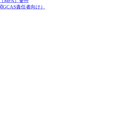
証（MFA）要件
関GCAS責任者向け）